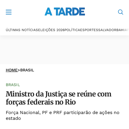
ÚLTIMAS NOTÍCIAS
ELEIÇÕES 2026
POLÍTICA
ESPORTES
SALVADOR
BAHIA
P
HOME
>
BRASIL
BRASIL
Ministro da Justiça se reúne com
forças federais no Rio
Força Nacional, PF e PRF participarão de ações no
estado