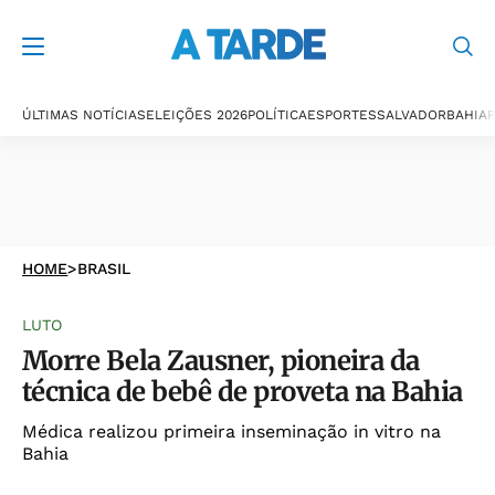
ÚLTIMAS NOTÍCIAS
ELEIÇÕES 2026
POLÍTICA
ESPORTES
SALVADOR
BAHIA
P
HOME
>
BRASIL
LUTO
Morre Bela Zausner, pioneira da
técnica de bebê de proveta na Bahia
Médica realizou primeira inseminação in vitro na
Bahia