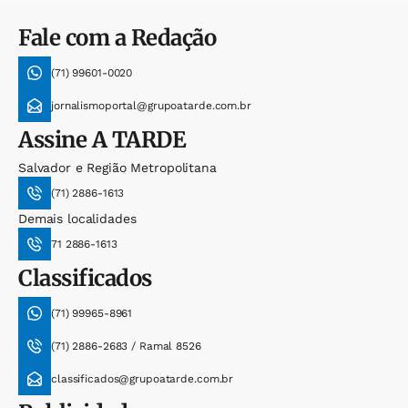
Fale com a Redação
(71) 99601-0020
jornalismoportal@grupoatarde.com.br
Assine
A TARDE
Salvador e Região Metropolitana
(71) 2886-1613
Demais localidades
71 2886-1613
Classificados
(71) 99965-8961
(71) 2886-2683 / Ramal 8526
classificados@grupoatarde.com.br