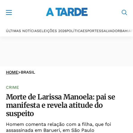
ÚLTIMAS NOTÍCIAS
ELEIÇÕES 2026
POLÍTICA
ESPORTES
SALVADOR
BAHIA
P
HOME
>
BRASIL
CRIME
Morte de Larissa Manoela: pai se
manifesta e revela atitude do
suspeito
Homem comenta relação com a filha, que foi
assassinada em Barueri, em São Paulo