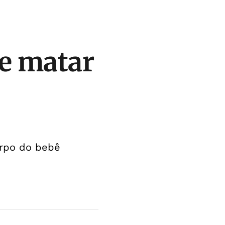
de matar
orpo do bebê