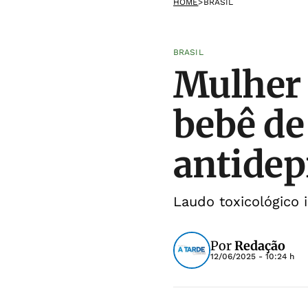
HOME
>
BRASIL
BRASIL
Mulher 
bebê de
antidep
Laudo toxicológico
Por
Redação
12/06/2025 - 10:24 h