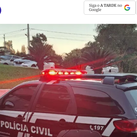
Siga o
A TARDE
no
Google