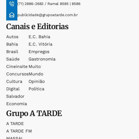
(71) 2886-2683 / Ramal 8585 | 8586
publicidade@grupoatarde.com.br
Canais e Editorias
Autos
E.c. Bahia
Bahia
E.c. Vitória
Brasil
Empregos
Saúde
Gastronomia
Cineinsite
Muito
Concursos
Mundo
Cultura
Opinião
Digital
Política
Salvador
Economia
Grupo
A TARDE
A TARDE
A TARDE FM
MASSA!