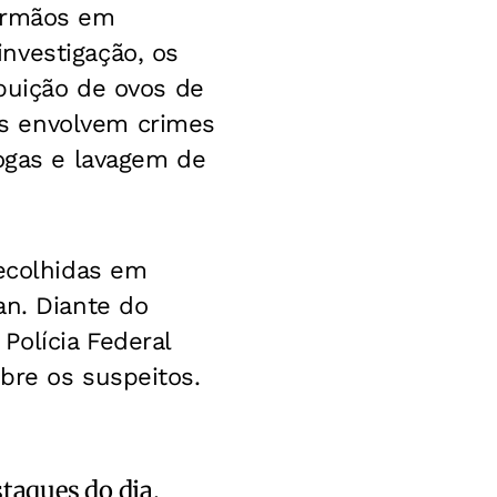
 irmãos em
nvestigação, os
ibuição de ovos de
s envolvem crimes
rogas e lavagem de
recolhidas em
an. Diante do
Polícia Federal
bre os suspeitos.
staques do dia.