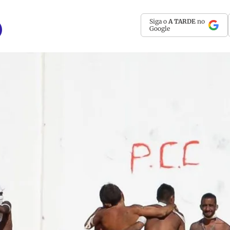
Siga o
A TARDE
no
Google