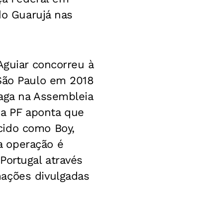
do Guarujá nas
Aguiar concorreu à
 São Paulo em 2018
vaga na Assembleia
 da PF aponta que
cido como Boy,
a operação é
Portugal através
mações divulgadas