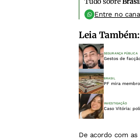
Tudo sobre
Brasi
Entre no can
Leia Também:
SEGURANÇA PÚBLICA
Gestos de facção
BRASIL
PF mira membro
INVESTIGAÇÃO
Caso Vitória: po
De acordo com as a