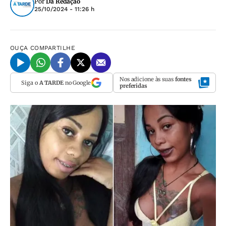
Por
Da Redação
25/10/2024 - 11:26 h
OUÇA
COMPARTILHE
Nos adicione às suas
fontes
Siga o
A TARDE
no Google
preferidas