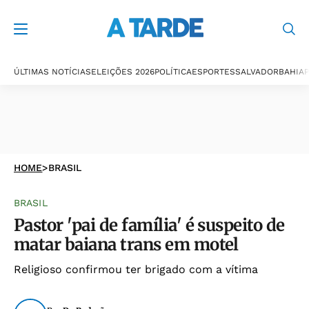
ÚLTIMAS NOTÍCIAS
ELEIÇÕES 2026
POLÍTICA
ESPORTES
SALVADOR
BAHIA
P
HOME
>
BRASIL
BRASIL
Pastor 'pai de família' é suspeito de
matar baiana trans em motel
Religioso confirmou ter brigado com a vítima