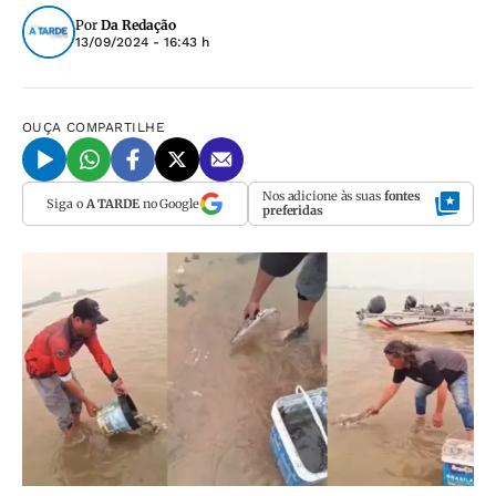
Por
Da Redação
13/09/2024 - 16:43 h
OUÇA
COMPARTILHE
Nos adicione às suas
fontes
Siga o
A TARDE
no Google
preferidas