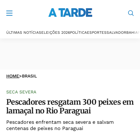
ÚLTIMAS NOTÍCIAS
ELEIÇÕES 2026
POLÍTICA
ESPORTES
SALVADOR
BAHIA
P
HOME
>
BRASIL
SECA SEVERA
Pescadores resgatam 300 peixes em
lamaçal no Rio Paraguai
Pescadores enfrentam seca severa e salvam
centenas de peixes no Paraguai