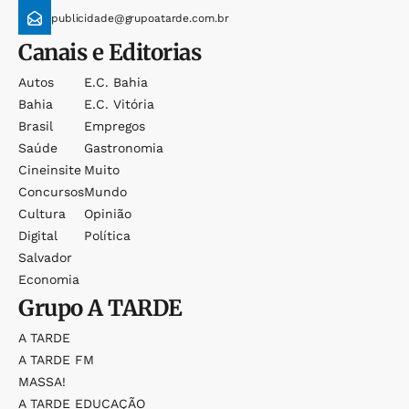
publicidade@grupoatarde.com.br
Canais e Editorias
Autos
E.c. Bahia
Bahia
E.c. Vitória
Brasil
Empregos
Saúde
Gastronomia
Cineinsite
Muito
Concursos
Mundo
Cultura
Opinião
Digital
Política
Salvador
Economia
Grupo
A TARDE
A TARDE
A TARDE FM
MASSA!
A TARDE EDUCAÇÃO