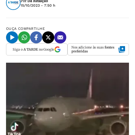
Por
Da Redação
15/10/2023 - 7:50 h
OUÇA
COMPARTILHE
Nos adicione às suas
fontes
Siga o
A TARDE
no Google
preferidas