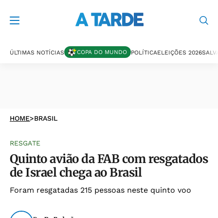
COPA DO MUNDO
ÚLTIMAS NOTÍCIAS
POLÍTICA
ELEIÇÕES 2026
SALV
HOME
>
BRASIL
RESGATE
Quinto avião da FAB com resgatados
de Israel chega ao Brasil
Foram resgatadas 215 pessoas neste quinto voo