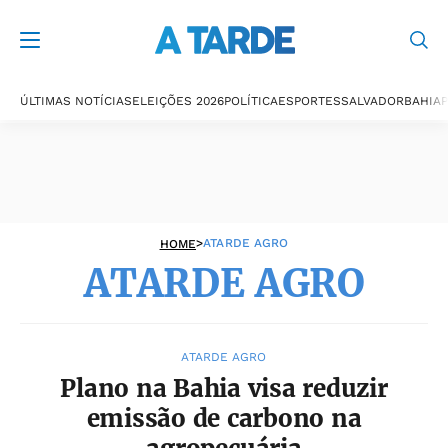
ATARDE AGRO
ÚLTIMAS NOTÍCIAS
ELEIÇÕES 2026
POLÍTICA
ESPORTES
SALVADOR
BAHIA
P
>
ATARDE AGRO
HOME
ATARDE AGRO
ATARDE AGRO
Plano na Bahia visa reduzir
emissão de carbono na