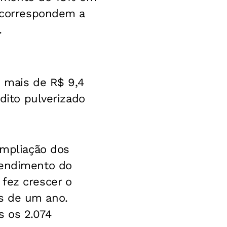
s correspondem a
.
u mais de R$ 9,4
édito pulverizado
ampliação dos
tendimento do
fez crescer o
s de um ano.
s os 2.074