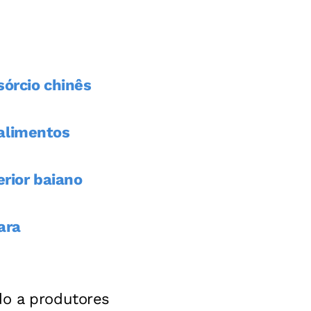
sórcio chinês
 alimentos
erior baiano
ara
do a produtores