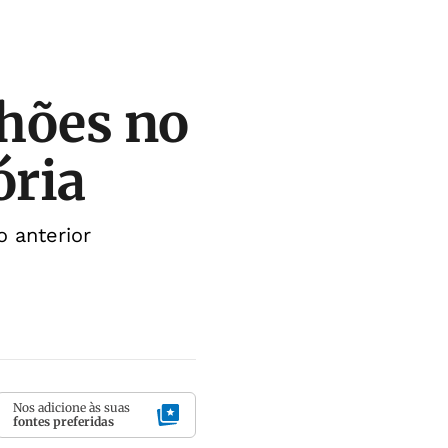
lhões no
ória
o anterior
Nos adicione às suas
fontes preferidas