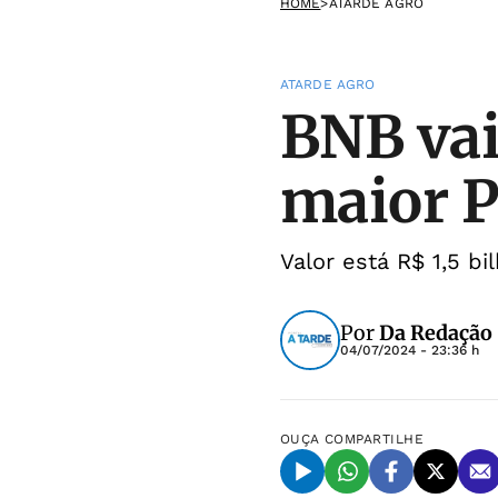
HOME
>
ATARDE AGRO
ATARDE AGRO
BNB vai
maior P
Valor está R$ 1,5 bi
Por
Da Redação
04/07/2024 - 23:36 h
OUÇA
COMPARTILHE