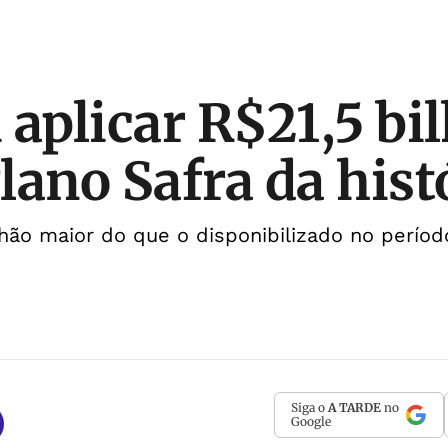
 aplicar R$21,5 bi
lano Safra da hist
lhão maior do que o disponibilizado no períod
Siga o
A TARDE
no
Google