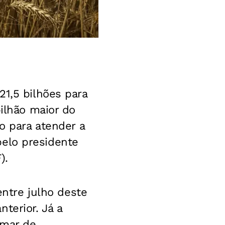
21,5 bilhões para
bilhão maior do
o para atender a
 pelo presidente
).
entre julho deste
terior. Já a
amar de