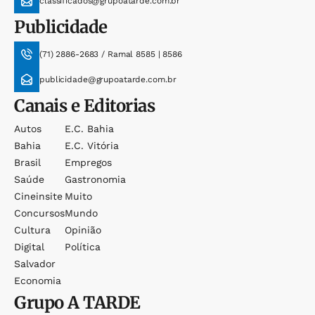
classificados@grupoatarde.com.br
Publicidade
(71) 2886-2683 / Ramal 8585 | 8586
publicidade@grupoatarde.com.br
Canais e Editorias
Autos
E.c. Bahia
Bahia
E.c. Vitória
Brasil
Empregos
Saúde
Gastronomia
Cineinsite
Muito
Concursos
Mundo
Cultura
Opinião
Digital
Política
Salvador
Economia
Grupo
A TARDE