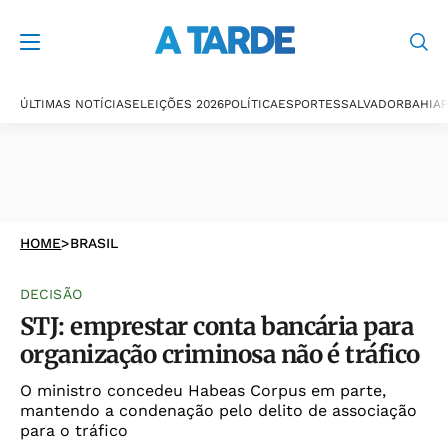
ÚLTIMAS NOTÍCIAS
ELEIÇÕES 2026
POLÍTICA
ESPORTES
SALVADOR
BAHIA
P
HOME
>
BRASIL
DECISÃO
STJ: emprestar conta bancária para
organização criminosa não é tráfico
O ministro concedeu Habeas Corpus em parte,
mantendo a condenação pelo delito de associação
para o tráfico