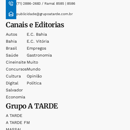
(71) 2886-2683 / Ramal 8585 | 8586
publicidade@grupoatarde.com.br
Canais e Editorias
Autos
E.c. Bahia
Bahia
E.c. Vitória
Brasil
Empregos
Saúde
Gastronomia
Cineinsite
Muito
Concursos
Mundo
Cultura
Opinião
Digital
Política
Salvador
Economia
Grupo
A TARDE
A TARDE
A TARDE FM
MASSA!