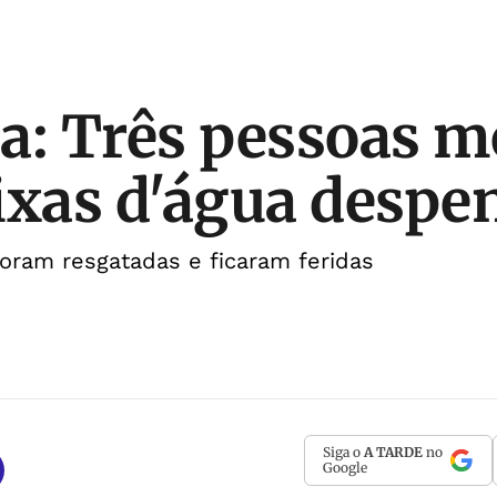
a: Três pessoas 
ixas d'água desp
oram resgatadas e ficaram feridas
Siga o
A TARDE
no
Google