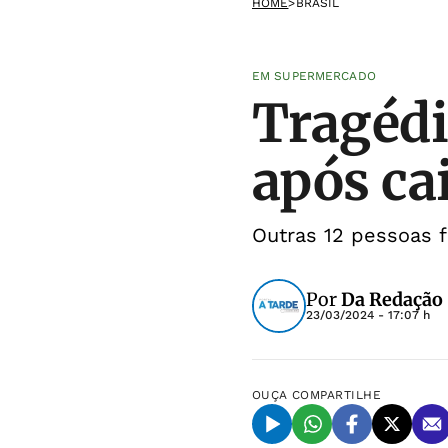
HOME
>
BRASIL
EM SUPERMERCADO
Tragédi
após ca
Outras 12 pessoas f
Por
Da Redação
23/03/2024 - 17:07 h
OUÇA
COMPARTILHE