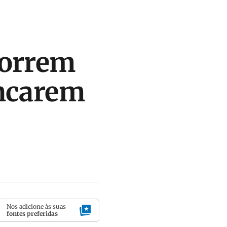
morrem
encarem
Nos adicione às suas
fontes preferidas