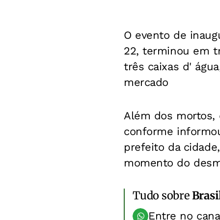
O evento de inaug
22, terminou em tr
três caixas d' água
mercado
Além dos mortos, o
conforme informou
prefeito da cidad
momento do desmo
Tudo sobre
Brasi
Entre no can