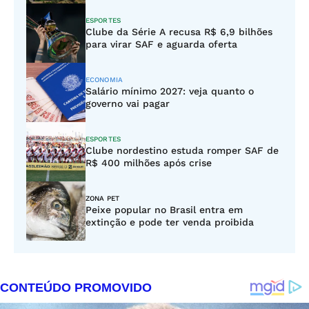
ESPORTES
Clube da Série A recusa R$ 6,9 bilhões
para virar SAF e aguarda oferta
ECONOMIA
Salário mínimo 2027: veja quanto o
governo vai pagar
ESPORTES
Clube nordestino estuda romper SAF de
R$ 400 milhões após crise
ZONA PET
Peixe popular no Brasil entra em
extinção e pode ter venda proibida