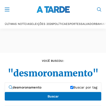
Últimas notícias
ÚLTIMAS NOTÍCIAS
ELEIÇÕES 2026
POLÍTICA
ESPORTES
SALVADOR
BAHIA
P
VOCÊ BUSCOU:
"desmoronamento"
Buscar por tag
Buscar