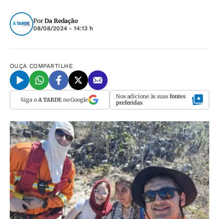
Por
Da Redação
08/08/2024 - 14:13 h
OUÇA
COMPARTILHE
Nos adicione às suas
fontes
Siga o
A TARDE
no Google
preferidas