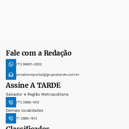
Fale com a Redação
(71) 99601-0020
jornalismoportal@grupoatarde.com.br
Assine
A TARDE
Salvador e Região Metropolitana
(71) 2886-1613
Demais localidades
71 2886-1613