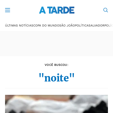
Últimas notícias
ÚLTIMAS NOTÍCIAS
COPA DO MUNDO
SÃO JOÃO
POLÍTICA
SALVADOR
POLÍC
VOCÊ BUSCOU:
"noite"