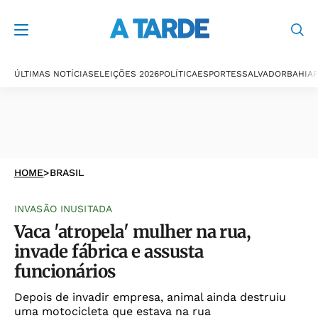
ÚLTIMAS NOTÍCIAS
ELEIÇÕES 2026
POLÍTICA
ESPORTES
SALVADOR
BAHIA
P
HOME
>
BRASIL
INVASÃO INUSITADA
Vaca 'atropela' mulher na rua,
invade fábrica e assusta
funcionários
Depois de invadir empresa, animal ainda destruiu
uma motocicleta que estava na rua