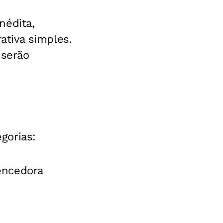
nédita,
tiva simples.
 serão
gorias:
vencedora