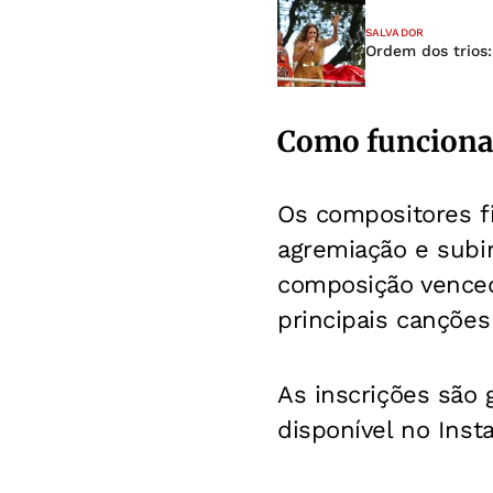
SALVADOR
Ordem dos trios:
Como funciona
Os compositores fi
agremiação e subi
composição vencedo
principais canções
As inscrições são 
disponível no Ins