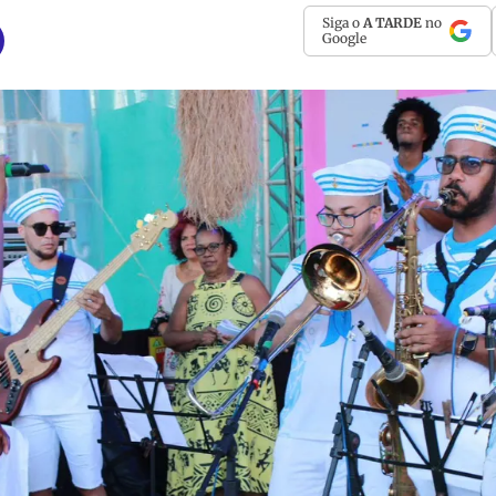
Siga o
A TARDE
no
Google