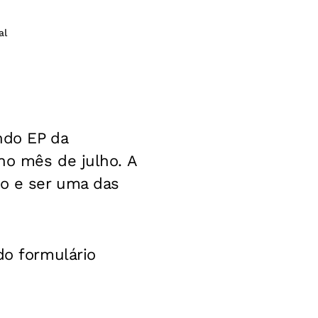
al
ndo EP da
 no mês de julho.
A
co e ser uma das
do formulário