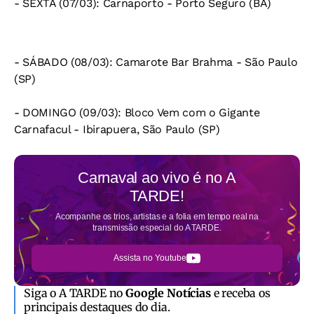
- SEXTA (07/03): Carnaporto - Porto Seguro (BA)
- SÁBADO (08/03): Camarote Bar Brahma - São Paulo
(SP)
- ⁠DOMINGO (09/03): Bloco Vem com o Gigante
Carnafacul - Ibirapuera, São Paulo (SP)
Carnaval ao vivo é no
A
TARDE!
Acompanhe os trios, artistas e a folia em tempo real na
transmissão especial do A TARDE.
Assista no Youtube
Siga o A TARDE no
Google Notícias
e receba os
principais destaques do dia.