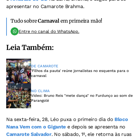
apresentar no Camarote Brahma.
Tudo sobre
Carnaval
em primeira mão!
Entre no canal do WhatsApp.
Leia Também:
DE CAMAROTE
'Filhos da pauta' reúne jornalistas no esquenta para o
carnaval
NO CLIMA
Vídeo: Bruno Reis "mete dança" no Furdunço ao som de
Parangolé
Na sexta-feira, 28, Léo puxa o primeiro dia do
Bloco
Nana Vem com o Gigante
e depois se apresenta no
Camarote Salvador
. No sábado, 1º, ele retorna às ruas