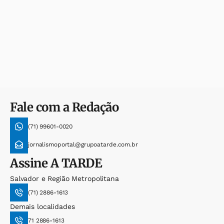
Fale com a Redação
(71) 99601-0020
jornalismoportal@grupoatarde.com.br
Assine
A TARDE
Salvador e Região Metropolitana
(71) 2886-1613
Demais localidades
71 2886-1613