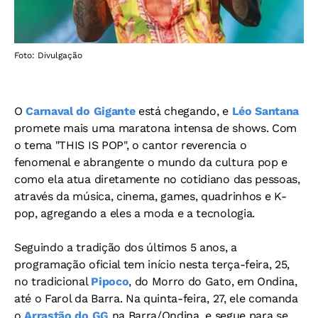
Foto: Divulgação
O
Carnaval do Gigante
está chegando, e
Léo Santana
promete mais uma maratona intensa de shows. Com
o tema "THIS IS POP", o cantor reverencia o
fenomenal e abrangente o mundo da cultura pop e
como ela atua diretamente no cotidiano das pessoas,
através da música, cinema, games, quadrinhos e K-
pop, agregando a eles a moda e a tecnologia.
Seguindo a tradição dos últimos 5 anos, a
programação oficial tem início nesta terça-feira, 25,
no tradicional
Pipoco
, do Morro do Gato, em Ondina,
até o Farol da Barra. Na quinta-feira, 27, ele comanda
o
Arrastão do GG
na Barra/Ondina, e segue para se