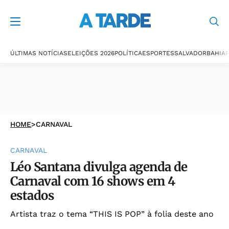
ÚLTIMAS NOTÍCIAS
ELEIÇÕES 2026
POLÍTICA
ESPORTES
SALVADOR
BAHIA
P
HOME
>
CARNAVAL
CARNAVAL
Léo Santana divulga agenda de
Carnaval com 16 shows em 4
estados
Artista traz o tema “THIS IS POP” à folia deste ano