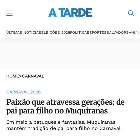
ÚLTIMAS NOTÍCIAS
ELEIÇÕES 2026
POLÍTICA
ESPORTES
SALVADOR
BAHIA
P
HOME
>
CARNAVAL
CARNAVAL 2026
Paixão que atravessa gerações: de
pai para filho no Muquiranas
Em meio a batuques e fantasias, Muquiranas
mantém tradição de pai para filho no Carnaval