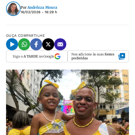
Por
Andrêzza Moura
16/02/2026 - 16:29 h
OUÇA
COMPARTILHE
Nos adicione às suas
fontes
Siga o
A TARDE
no Google
preferidas