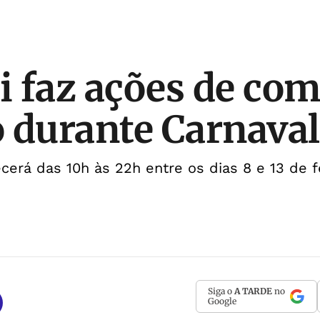
 faz ações de com
 durante Carnaval
erá das 10h às 22h entre os dias 8 e 13 de f
Siga o
A TARDE
no
Google