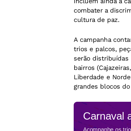
incluem ainda a ca
combater a discrim
cultura de paz.
A campanha contar
trios e palcos, pe
serão distribuídas 
bairros (Cajazeiras
Liberdade e Norde
grandes blocos do 
Carnaval 
Acompanhe os trios