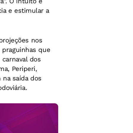
”. O intuito é
ia e estimular a
projeções nos
 e praguinhas que
o carnaval dos
ma, Periperi,
 na saída dos
doviária.