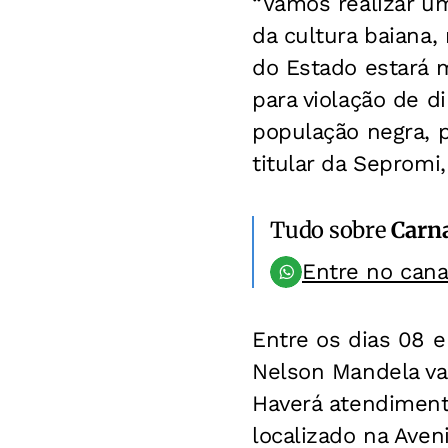
“Vamos realizar um
da cultura baiana
do Estado estará 
para violação de d
população negra, p
titular da Sepromi
Tudo sobre
Carn
Entre no can
Entre os dias 08 e
Nelson Mandela vai
Haverá atendiment
localizado na Aven