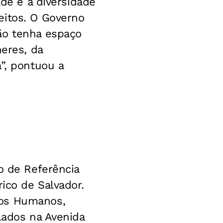
ade e a diversidade
eitos. O Governo
ão tenha espaço
heres, da
”, pontuou a
o de Referência
ico de Salvador.
tos Humanos,
lados na Avenida