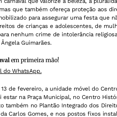
 carnaval que valorize a beleza, a pluralid
, mas que também ofereça proteção aos dir
mobilizado para assegurar uma festa que n
ireitos de crianças e adolescentes, de mul
ara nenhum crime de intolerância religiosa
, Ângela Guimarães.
aval
em primeira mão!
al do WhatsApp.
 13 de fevereiro, a unidade móvel do Centr
 estar na Praça Municipal, no Centro Histór
o também no Plantão Integrado dos Direi
ida Carlos Gomes, e nos postos fixos insta