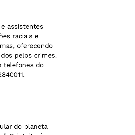
 e assistentes
ões raciais e
timas, oferecendo
idos pelos crimes.
s telefones do
2840011.
ular do planeta