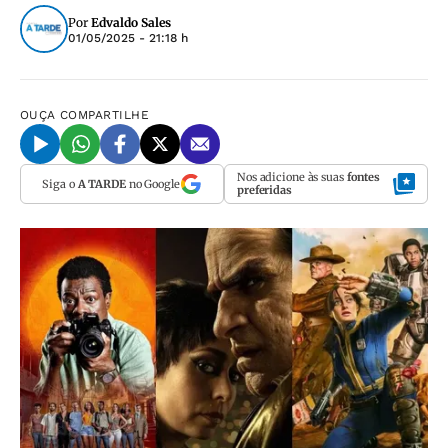
Por
Edvaldo Sales
01/05/2025 - 21:18 h
OUÇA
COMPARTILHE
Nos adicione às suas
fontes
Siga o
A TARDE
no Google
preferidas