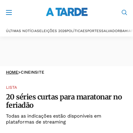
ÚLTIMAS NOTÍCIAS
ELEIÇÕES 2026
POLÍTICA
ESPORTES
SALVADOR
BAHIA
P
HOME
>
CINEINSITE
LISTA
20 séries curtas para maratonar no
feriadão
Todas as indicações estão disponíveis em
plataformas de streaming