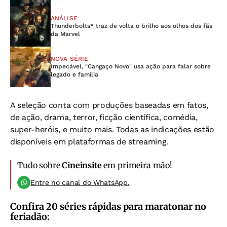
ANÁLISE
Thunderbolts* traz de volta o brilho aos olhos dos fãs
da Marvel
NOVA SÉRIE
Impecável, "Cangaço Novo" usa ação para falar sobre
legado e família
A seleção conta com produções baseadas em fatos,
de ação, drama, terror, ficção científica, comédia,
super-heróis, e muito mais. Todas as indicações estão
disponíveis em plataformas de streaming.
Tudo sobre
Cineinsite
em primeira mão!
Entre no canal do WhatsApp.
Confira 20 séries rápidas para maratonar no
feriadão: