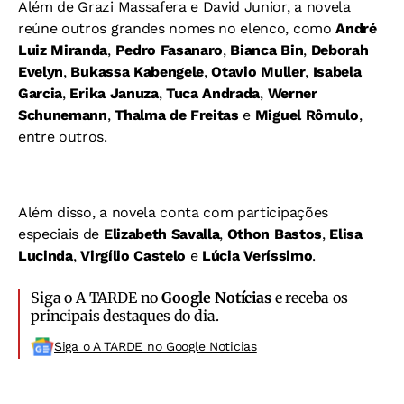
Além de Grazi Massafera e David Junior, a novela
reúne outros grandes nomes no elenco, como
André
Luiz Miranda
,
Pedro Fasanaro
,
Bianca Bin
,
Deborah
Evelyn
,
Bukassa Kabengele
,
Otavio Muller
,
Isabela
Garcia
,
Erika Januza
,
Tuca Andrada
,
Werner
Schunemann
,
Thalma de Freitas
e
Miguel Rômulo
,
entre outros.
Além disso, a novela conta com participações
especiais de
Elizabeth Savalla
,
Othon Bastos
,
Elisa
Lucinda
,
Virgílio Castelo
e
Lúcia Veríssimo
.
Siga o A TARDE no
Google Notícias
e receba os
principais destaques do dia.
Siga o A TARDE no Google Noticias