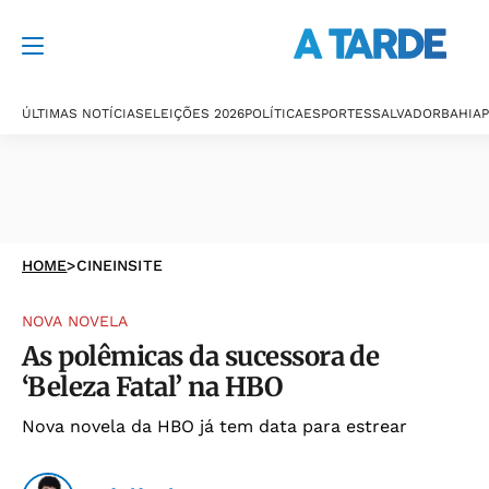
ÚLTIMAS NOTÍCIAS
ELEIÇÕES 2026
POLÍTICA
ESPORTES
SALVADOR
BAHIA
P
HOME
>
CINEINSITE
NOVA NOVELA
As polêmicas da sucessora de
‘Beleza Fatal’ na HBO
Nova novela da HBO já tem data para estrear