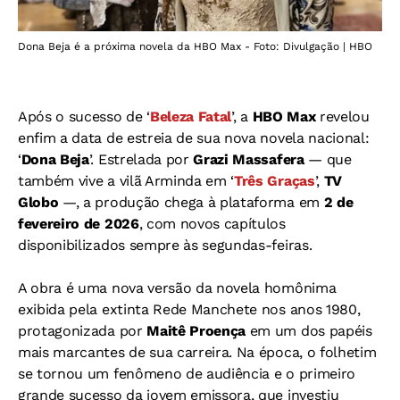
Dona Beja é a próxima novela da HBO Max - Foto: Divulgação | HBO
Após o sucesso de ‘
Beleza Fatal
’, a
HBO Max
revelou
enfim a data de estreia de sua nova novela nacional:
‘
Dona Beja
’. Estrelada por
Grazi Massafera
— que
também vive a vilã Arminda em ‘
Três Graças
’,
TV
Globo
—, a produção chega à plataforma em
2 de
fevereiro de 2026
, com novos capítulos
disponibilizados sempre às segundas-feiras.
A obra é uma nova versão da novela homônima
exibida pela extinta Rede Manchete nos anos 1980,
protagonizada por
Maitê Proença
em um dos papéis
mais marcantes de sua carreira. Na época, o folhetim
se tornou um fenômeno de audiência e o primeiro
grande sucesso da jovem emissora, que investiu