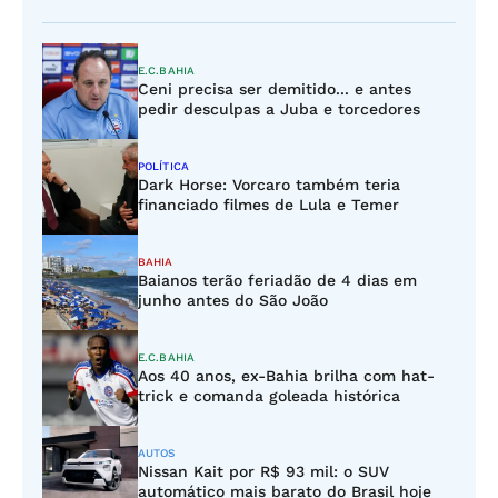
E.C.BAHIA
Ceni precisa ser demitido... e antes
pedir desculpas a Juba e torcedores
POLÍTICA
Dark Horse: Vorcaro também teria
financiado filmes de Lula e Temer
BAHIA
Baianos terão feriadão de 4 dias em
junho antes do São João
E.C.BAHIA
Aos 40 anos, ex-Bahia brilha com hat-
trick e comanda goleada histórica
AUTOS
Nissan Kait por R$ 93 mil: o SUV
automático mais barato do Brasil hoje