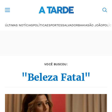
Últimas notícias
ÚLTIMAS NOTÍCIAS
POLÍTICA
ESPORTES
SALVADOR
BAHIA
SÃO JOÃO
POLÍC
VOCÊ BUSCOU:
"Beleza Fatal"