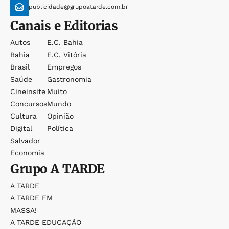
publicidade@grupoatarde.com.br
Canais e Editorias
Autos
E.c. Bahia
Bahia
E.c. Vitória
Brasil
Empregos
Saúde
Gastronomia
Cineinsite
Muito
Concursos
Mundo
Cultura
Opinião
Digital
Política
Salvador
Economia
Grupo
A TARDE
A TARDE
A TARDE FM
MASSA!
A TARDE EDUCAÇÃO