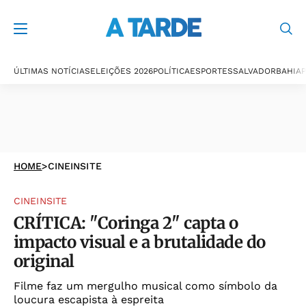
ÚLTIMAS NOTÍCIAS
ELEIÇÕES 2026
POLÍTICA
ESPORTES
SALVADOR
BAHIA
P
HOME
>
CINEINSITE
CINEINSITE
CRÍTICA: "Coringa 2" capta o
impacto visual e a brutalidade do
original
Filme faz um mergulho musical como símbolo da
loucura escapista à espreita