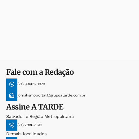
Fale com a Redação
(71) 99601-0020
jornalismoportal@grupoatarde.com.br
Assine
A TARDE
Salvador e Região Metropolitana
(71) 2886-1613
Demais localidades