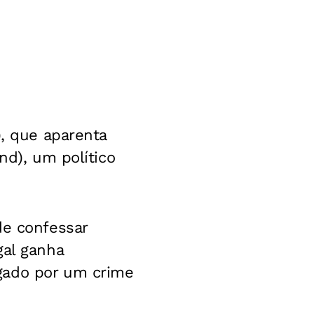
), que aparenta
nd), um político
de confessar
gal ganha
gado por um crime