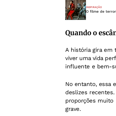
INSPIRAÇÃO
O filme de terro
Quando o escân
A história gira em
viver uma vida per
influente e bem-s
No entanto, essa e
deslizes recentes.
proporções muito 
grave.