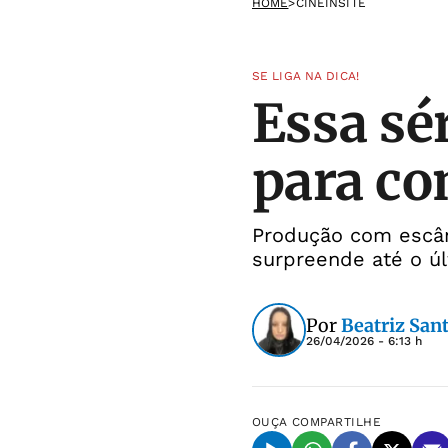
HOME
>
CINEINSITE
SE LIGA NA DICA!
Essa sér
para co
Produção com escând
surpreende até o úl
Por
Beatriz San
26/04/2026 - 6:13 h
OUÇA
COMPARTILHE