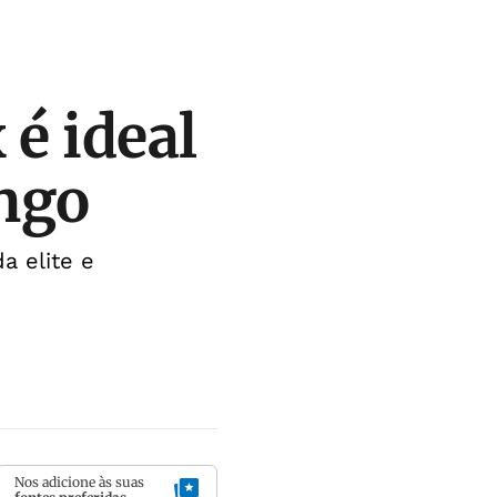
 é ideal
ngo
a elite e
Nos adicione às suas