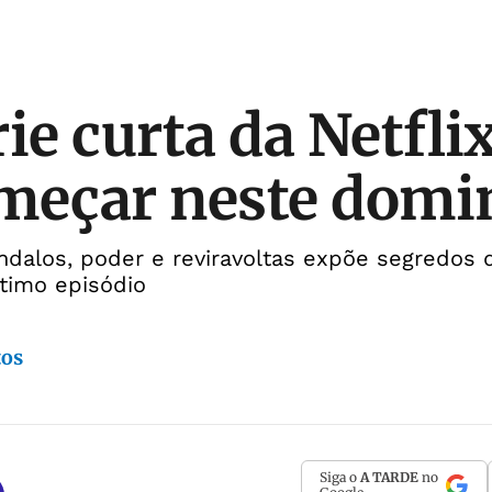
ie curta da Netflix
meçar neste domi
alos, poder e reviravoltas expõe segredos d
timo episódio
tos
Siga o
A TARDE
no