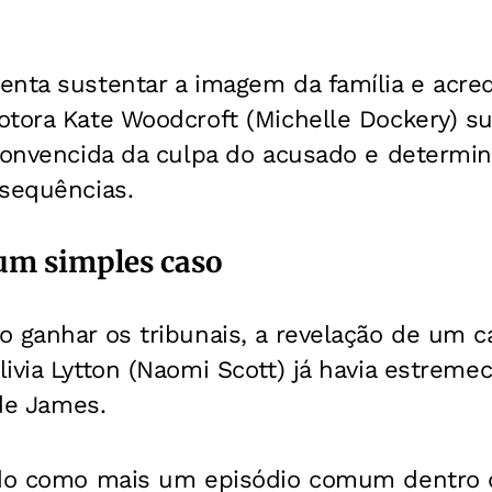
nta sustentar a imagem da família e acred
otora Kate Woodcroft (Michelle Dockery) 
convencida da culpa do acusado e determin
nsequências.
um simples caso
 ganhar os tribunais, a revelação de um c
ivia Lytton (Naomi Scott) já havia estremec
 de James.
ado como mais um episódio comum dentro da