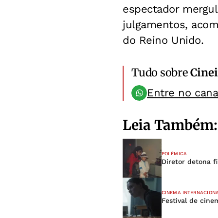
espectador mergul
julgamentos, acom
do Reino Unido.
Tudo sobre
Cinei
Entre no can
Leia Também:
POLÊMICA
Diretor detona f
CINEMA INTERNACION
Festival de cine