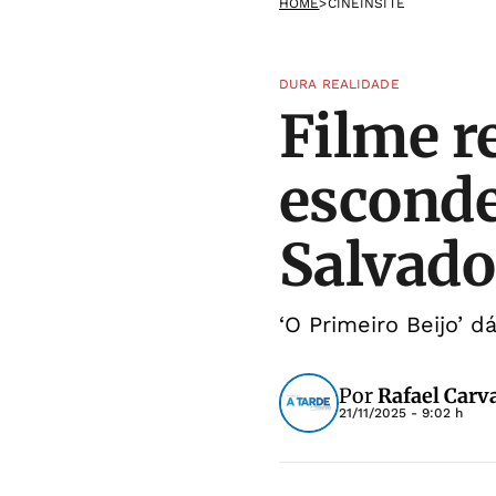
HOME
>
CINEINSITE
DURA REALIDADE
Filme r
esconde
Salvado
‘O Primeiro Beijo’ d
Por
Rafael Carv
21/11/2025 - 9:02 h