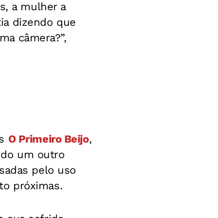
s, a mulher a
ia dizendo que
 uma câmera?”,
as
O Primeiro Beijo
,
ndo um outro
ssadas pelo uso
to próximas.