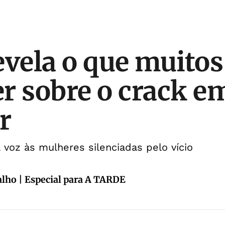
evela o que muito
r sobre o crack e
r
á voz às mulheres silenciadas pelo vício
alho | Especial para A TARDE