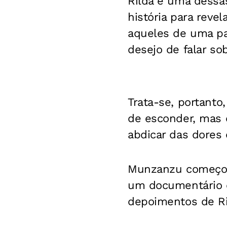
Rilda é uma dessa
história para reve
aqueles de uma par
desejo de falar s
Trata-se, portanto
de esconder, mas 
abdicar das dores 
Munzanzu começou 
um documentário e,
depoimentos de Ri