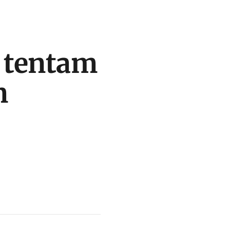
s tentam
m