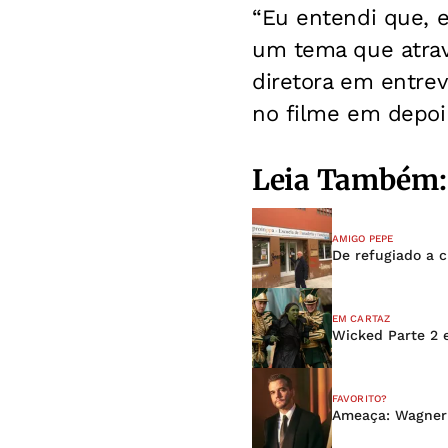
“Eu entendi que, 
um tema que atrav
diretora em entrev
no filme em depoi
Leia Também:
AMIGO PEPE
De refugiado a cr
EM CARTAZ
Wicked Parte 2 
FAVORITO?
Ameaça: Wagner 