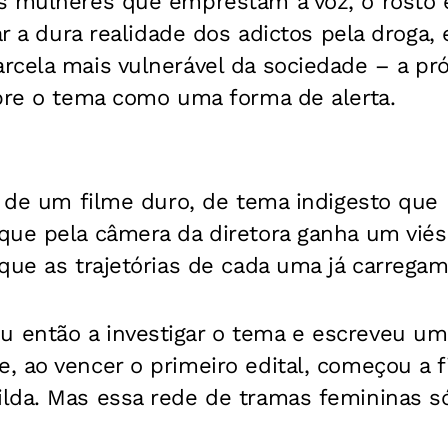
s mulheres que emprestam a voz, o rosto e
lar a dura realidade dos adictos pela droga,
cela mais vulnerável da sociedade – a próp
obre o tema como uma forma de alerta.
, de um filme duro, de tema indigesto que
que pela câmera da diretora ganha um vié
que as trajetórias de cada uma já carregam
então a investigar o tema e escreveu um p
 ao vencer o primeiro edital, começou a f
lda. Mas essa rede de tramas femininas só