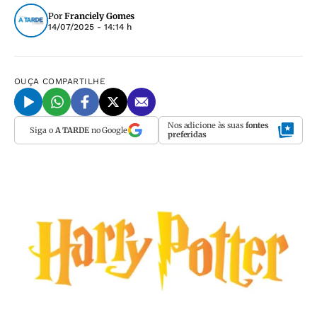
Por
Franciely Gomes
14/07/2025 - 14:14 h
OUÇA
COMPARTILHE
Nos adicione às suas
fontes
Siga o
A TARDE
no Google
preferidas