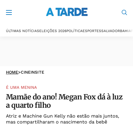
ÚLTIMAS NOTÍCIAS
ELEIÇÕES 2026
POLÍTICA
ESPORTES
SALVADOR
BAHIA
P
HOME
>
CINEINSITE
É UMA MENINA
Mamãe do ano! Megan Fox dá à luz
a quarto filho
Atriz e Machine Gun Kelly não estão mais juntos,
mas compartilharam o nascimento da bebê