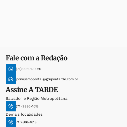
Fale com a Redação
(71) 99601-0020
jornalismoportal@grupoatarde.com.br
Assine
A TARDE
Salvador e Região Metropolitana
(71) 2886-1613
Demais localidades
71 2886-1613