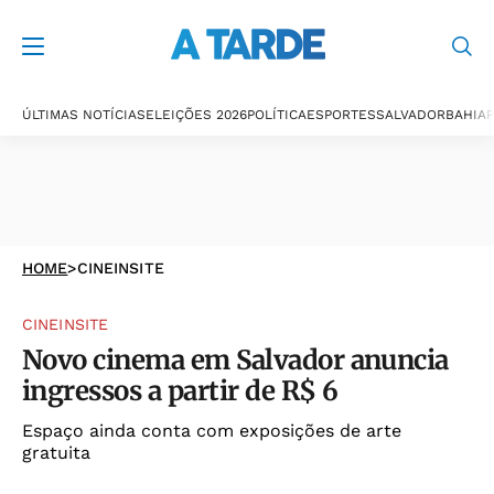
ÚLTIMAS NOTÍCIAS
ELEIÇÕES 2026
POLÍTICA
ESPORTES
SALVADOR
BAHIA
P
HOME
>
CINEINSITE
CINEINSITE
Novo cinema em Salvador anuncia
ingressos a partir de R$ 6
Espaço ainda conta com exposições de arte
gratuita