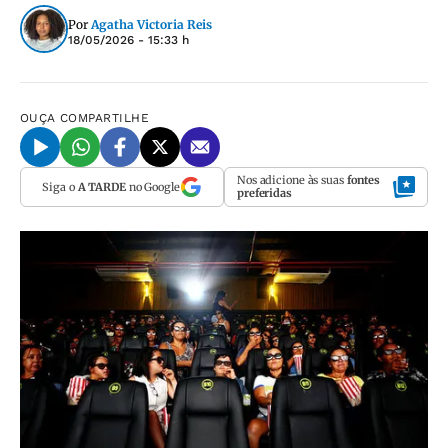
Por
Agatha Victoria Reis
18/05/2026 - 15:33 h
OUÇA
COMPARTILHE
Nos adicione às suas
fontes
Siga o
A TARDE
no Google
preferidas