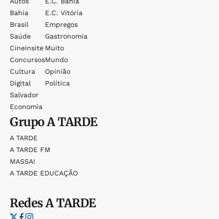
Autos
E.c. Bahia
Bahia
E.c. Vitória
Brasil
Empregos
Saúde
Gastronomia
Cineinsite
Muito
Concursos
Mundo
Cultura
Opinião
Digital
Política
Salvador
Economia
Grupo
A TARDE
A TARDE
A TARDE FM
MASSA!
A TARDE EDUCAÇÃO
Redes
A TARDE