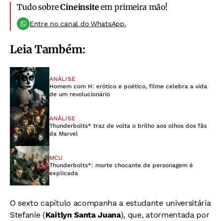
Tudo sobre
Cineinsite
em primeira mão!
Entre no canal do WhatsApp.
Leia Também:
ANÁLISE
Homem com H: erótico e poético, filme celebra a vida
de um revolucionário
ANÁLISE
Thunderbolts* traz de volta o brilho aos olhos dos fãs
da Marvel
MCU
Thunderbolts*: morte chocante de personagem é
explicada
O sexto capítulo acompanha a estudante universitária
Stefanie (
Kaitlyn Santa Juana
), que, atormentada por