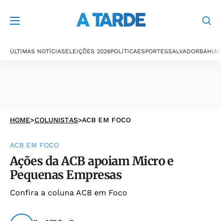
ÚLTIMAS NOTÍCIAS
ELEIÇÕES 2026
POLÍTICA
ESPORTES
SALVADOR
BAHIA
P
HOME
>
COLUNISTAS
>
ACB EM FOCO
ACB EM FOCO
Ações da ACB apoiam Micro e
Pequenas Empresas
Confira a coluna ACB em Foco