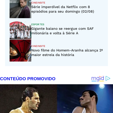
CINEINSITE
Série imperdível da Netflix com 8
episódios para seu domingo (02/08)
ESPORTES
Gigante baiano se reergue com SAF
milionária e volta à Série A
CINEINSITE
Novo filme do Homem-Aranha alcança 2ª
maior estreia da história