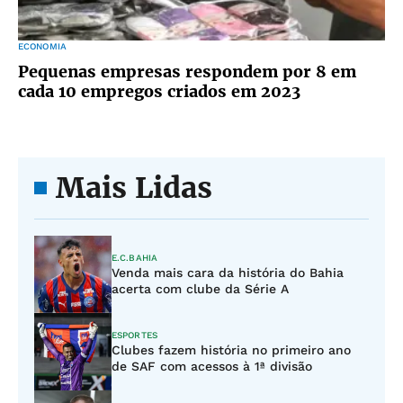
ECONOMIA
Pequenas empresas respondem por 8 em
cada 10 empregos criados em 2023
Mais Lidas
E.C.BAHIA
Venda mais cara da história do Bahia
acerta com clube da Série A
ESPORTES
Clubes fazem história no primeiro ano
de SAF com acessos à 1ª divisão