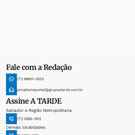
Fale com a Redação
(71) 99601-0020
jornalismoportal@grupoatarde.com.br
Assine
A TARDE
Salvador e Região Metropolitana
(71) 2886-1613
Demais localidades