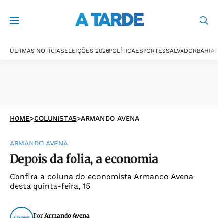
ÚLTIMAS NOTÍCIAS
ELEIÇÕES 2026
POLÍTICA
ESPORTES
SALVADOR
BAHIA
P
HOME
>
COLUNISTAS
>
ARMANDO AVENA
ARMANDO AVENA
Depois da folia, a economia
Confira a coluna do economista Armando Avena
desta quinta-feira, 15
Por
Armando Avena