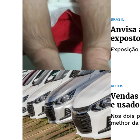
BRASIL
Anvisa 
exposto
Exposição
AUTOS
Vendas 
e usado
Nos dois p
melhor da