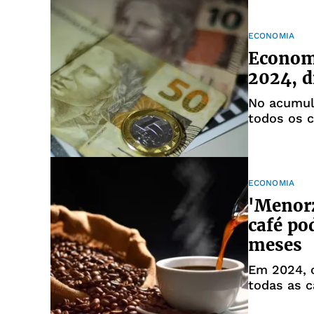
ECONOMIA
Economi
2024, d
No acumul
todos os 
ECONOMIA
'Menorz
café po
meses
Em 2024, o
todas as c