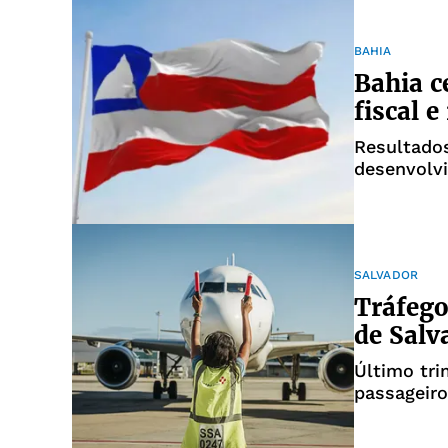
BAHIA
Bahia c
fiscal e
Resultado
desenvolv
SALVADOR
Tráfego
de Sal
Último tri
passageir
período d