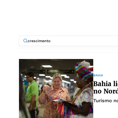
BAHIA
Bahia l
no Nor
Turismo n