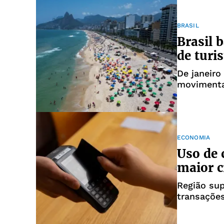
BRASIL
Brasil 
de turi
De janeiro
movimenta
ECONOMIA
Uso de 
maior 
Região sup
transações