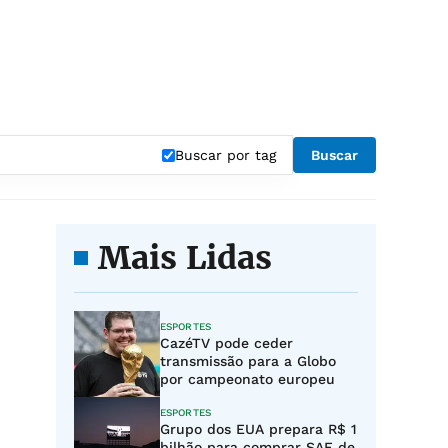
Buscar por tag
Buscar
Mais Lidas
ESPORTES
CazéTV pode ceder
transmissão para a Globo
por campeonato europeu
ESPORTES
Grupo dos EUA prepara R$ 1
bilhão para comprar SAF de