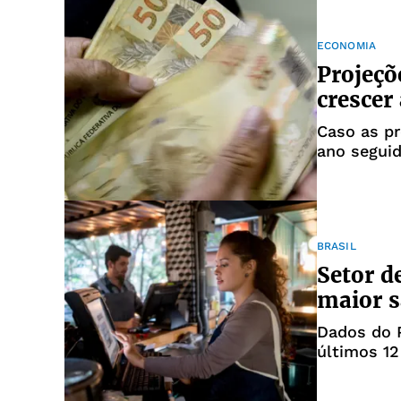
ECONOMIA
Projeçõ
crescer
Caso as pr
ano segui
BRASIL
Setor d
maior s
Dados do 
últimos 1