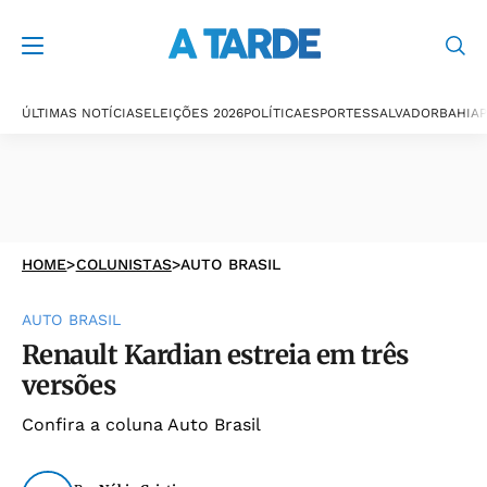
ÚLTIMAS NOTÍCIAS
ELEIÇÕES 2026
POLÍTICA
ESPORTES
SALVADOR
BAHIA
P
HOME
>
COLUNISTAS
>
AUTO BRASIL
AUTO BRASIL
Renault Kardian estreia em três
versões
Confira a coluna Auto Brasil