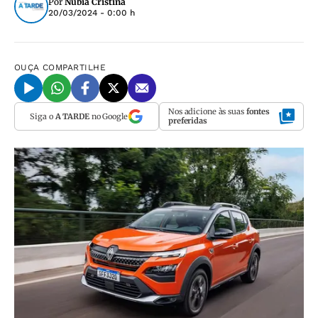
Por
Núbia Cristina
20/03/2024 - 0:00 h
OUÇA
COMPARTILHE
Nos adicione às suas
fontes
Siga o
A TARDE
no Google
preferidas