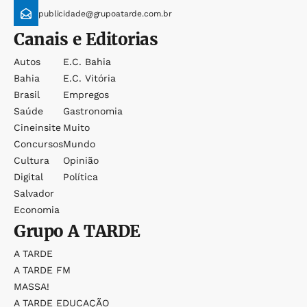
publicidade@grupoatarde.com.br
Canais e Editorias
Autos
E.c. Bahia
Bahia
E.c. Vitória
Brasil
Empregos
Saúde
Gastronomia
Cineinsite
Muito
Concursos
Mundo
Cultura
Opinião
Digital
Política
Salvador
Economia
Grupo
A TARDE
A TARDE
A TARDE FM
MASSA!
A TARDE EDUCAÇÃO