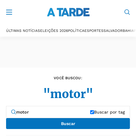
Últimas notícias
ÚLTIMAS NOTÍCIAS
ELEIÇÕES 2026
POLÍTICA
ESPORTES
SALVADOR
BAHIA
P
VOCÊ BUSCOU:
"motor"
Buscar por tag
Buscar