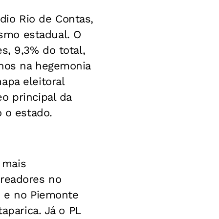
édio Rio de Contas,
smo estadual. O
s, 9,3% do total,
enos na hegemonia
apa eleitoral
o principal da
o o estado.
l mais
ereadores no
te e no Piemonte
aparica. Já o PL