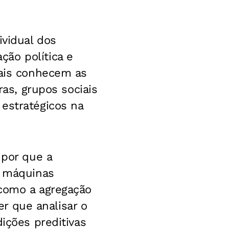
ividual dos
ão política e
mais conhecem as
ras, grupos sociais
estratégicos na
 por que a
s máquinas
 como a agregação
er que analisar o
ições preditivas