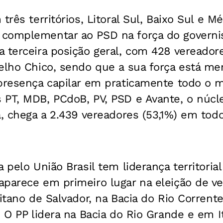
três territórios, Litoral Sul, Baixo Sul e M
complementar ao PSD na força do governi
 terceira posição geral, com 428 vereadore
Velho Chico, sendo que a sua força está m
presença capilar em praticamente todo o m
PT, MDB, PCdoB, PV, PSD e Avante, o núcle
a, chega a 2.439 vereadores (53,1%) em tod
 pelo União Brasil tem liderança territoria
aparece em primeiro lugar na eleição de v
litano de Salvador, na Bacia do Rio Corren
. O PP lidera na Bacia do Rio Grande e em It