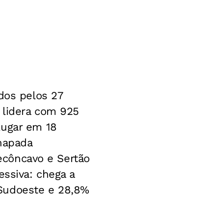
dos pelos 27
 lidera com 925
lugar em 18
hapada
Recôncavo e Sertão
essiva: chega a
 Sudoeste e 28,8%