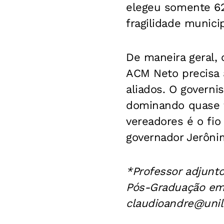
elegeu somente 62
fragilidade munici
De maneira geral, 
ACM Neto precisa a
aliados. O govern
dominando quase to
vereadores é o fi
governador Jerôni
*Professor adjunto
Pós-Graduação em 
claudioandre@unil