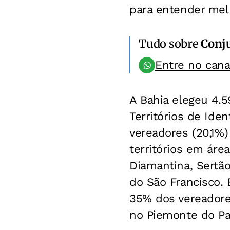
para entender melh
Tudo sobre
Conju
Entre no can
A Bahia elegeu 4.5
Territórios de Ide
vereadores (20,1%
territórios em ár
Diamantina, Sertão
do São Francisco. 
35% dos vereadore
no Piemonte do Pa