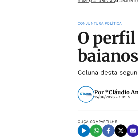
HOME
>
COLUNISTAS
>
CONJUNTUR
CONJUNTURA POLÍTICA
O perfil
baiano
Coluna desta segund
Por
*Cláudio An
15/06/2026 - 1:05 h
OUÇA
COMPARTILHE