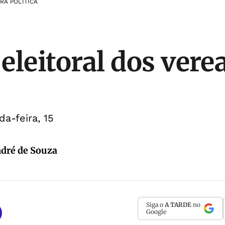
A POLÍTICA
 eleitoral dos ver
s
a-feira, 15
dré de Souza
Siga o
A TARDE
no
Google