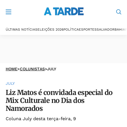
ÚLTIMAS NOTÍCIAS
ELEIÇÕES 2026
POLÍTICA
ESPORTES
SALVADOR
BAHIA
P
HOME
>
COLUNISTAS
>
JULY
JULY
Liz Matos é convidada especial do
Mix Culturale no Dia dos
Namorados
Coluna July desta terça-feira, 9