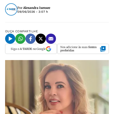
Por
Alexandra Isensee
09/06/2026 - 3:07 h
OUÇA
COMPARTILHE
Nos adicione às suas
fontes
Siga o
A TARDE
no Google
preferidas