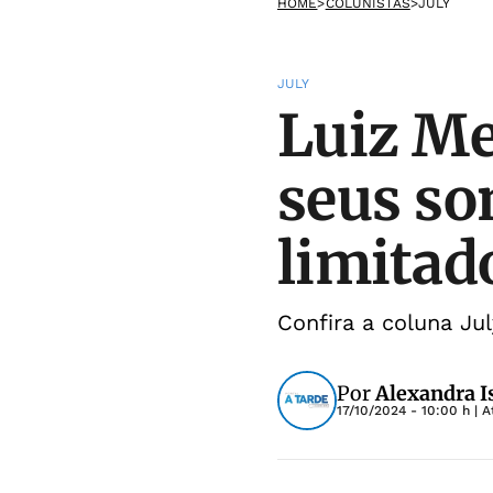
HOME
>
COLUNISTAS
>
JULY
JULY
Luiz M
seus so
limitad
Confira a coluna Jul
Por
Alexandra I
17/10/2024 - 10:00 h
| A