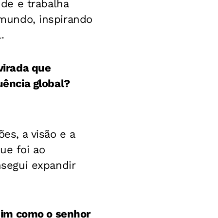
de e trabalha
o mundo, inspirando
.
 virada que
ência global?
es, a visão e a
ue foi ao
segui expandir
sim como o senhor