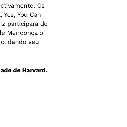
ectivamente. Os
, Yes, You Can
iz participará de
z de Mendonça o
nsolidando seu
dade de Harvard.