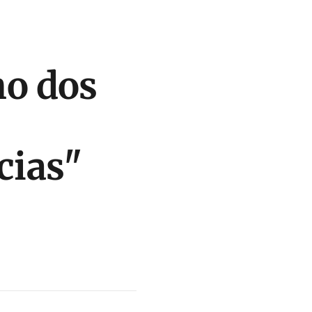
o dos
cias"