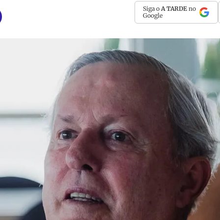
Siga o
A TARDE
no
Google