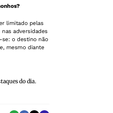
sonhos?
r limitado pelas
e nas adversidades
-se: o destino não
te, mesmo diante
staques do dia.