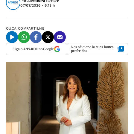
Por
Alexandra Isensee
07/07/2026 - 6:13 h
OUÇA
COMPARTILHE
Nos adicione às suas
fontes
Siga o
A TARDE
no Google
preferidas