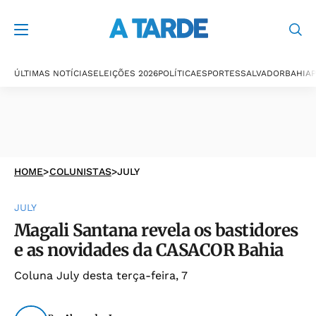
ÚLTIMAS NOTÍCIAS
ELEIÇÕES 2026
POLÍTICA
ESPORTES
SALVADOR
BAHIA
P
HOME
>
COLUNISTAS
>
JULY
JULY
Magali Santana revela os bastidores
e as novidades da CASACOR Bahia
Coluna July desta terça-feira, 7