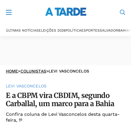
ÚLTIMAS NOTÍCIAS
ELEIÇÕES 2026
POLÍTICA
ESPORTES
SALVADOR
BAHIA
P
HOME
>
COLUNISTAS
>
LEVI VASCONCELOS
LEVI VASCONCELOS
E a CBPM vira CBDIM, segundo
Carballal, um marco para a Bahia
Confira coluna de Levi Vasconcelos desta quarta-
feira, 1º