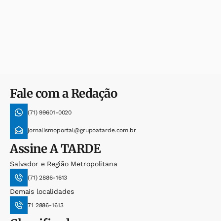
Fale com a Redação
(71) 99601-0020
jornalismoportal@grupoatarde.com.br
Assine
A TARDE
Salvador e Região Metropolitana
(71) 2886-1613
Demais localidades
71 2886-1613