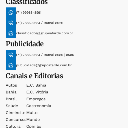
Classificados
(71) 99965-8961
(71) 2886-2683 / Ramal 8526
classificados@grupoatarde.com.br
Publicidade
(71) 2886-2683 / Ramal 8585 | 8586
publicidade@grupoatarde.com.br
Canais e Editorias
Autos
E.c. Bahia
Bahia
E.c. Vitória
Brasil
Empregos
Saúde
Gastronomia
Cineinsite
Muito
Concursos
Mundo
Cultura
Opinião