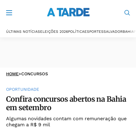
ÚLTIMAS NOTÍCIAS
ELEIÇÕES 2026
POLÍTICA
ESPORTES
SALVADOR
BAHIA
P
HOME
>
CONCURSOS
OPORTUNIDADE
Confira concursos abertos na Bahia
em setembro
Algumas novidades contam com remuneração que
chegam a R$ 9 mil