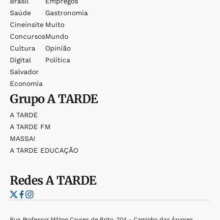
Brasil
Empregos
Saúde
Gastronomia
Cineinsite
Muito
Concursos
Mundo
Cultura
Opinião
Digital
Política
Salvador
Economia
Grupo
A TARDE
A TARDE
A TARDE FM
MASSA!
A TARDE EDUCAÇÃO
Redes
A TARDE
Rua Professor Milton Cayres de Brito, 204 - Caminho das Árvores,