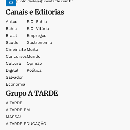
publicidade@grupoatarde.com.br
Canais e Editorias
Autos
E.c. Bahia
Bahia
E.c. Vitória
Brasil
Empregos
Saúde
Gastronomia
Cineinsite
Muito
Concursos
Mundo
Cultura
Opinião
Digital
Política
Salvador
Economia
Grupo
A TARDE
A TARDE
A TARDE FM
MASSA!
A TARDE EDUCAÇÃO