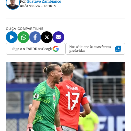
Por
Gustavo Zambianco
05/07/2026 - 18:10 h
OUÇA
COMPARTILHE
Nos adicione às suas
fontes
Siga o
A TARDE
no Google
preferidas