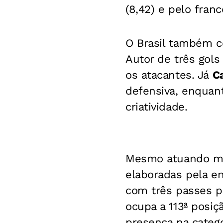
(8,42) e pelo fran
O Brasil também c
Autor de três gols
os atacantes. Já
C
defensiva, enqua
criatividade.
Mesmo atuando ma
elaboradas pela en
com três passes pa
ocupa a 113ª posiç
presença na catego