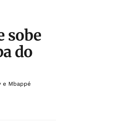
 e sobe
pa do
av e Mbappé