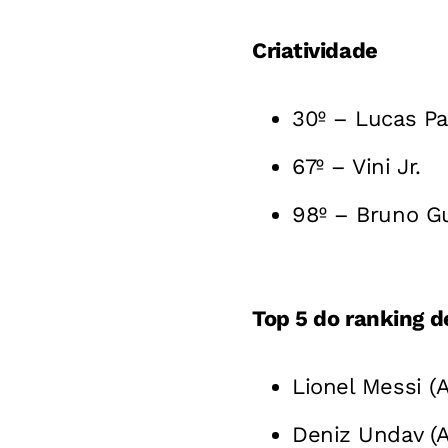
Criatividade
30º – Lucas P
67º – Vini Jr.
98º – Bruno G
Top 5 do ranking 
Lionel Messi (
Deniz Undav (