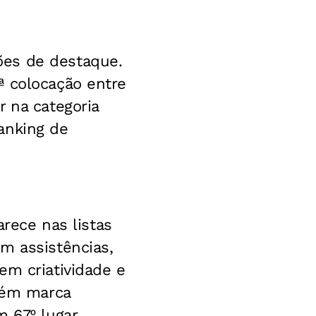
ões de destaque.
ª colocação entre
 na categoria
anking de
ece nas listas
m assistências,
em criatividade e
mbém marca
 67º lugar.