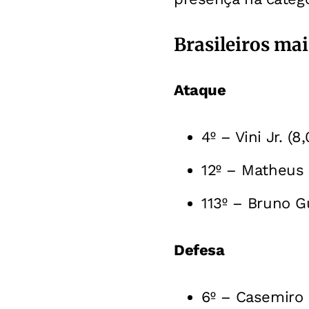
Brasileiros ma
Ataque
4º – Vini Jr. (8,
12º – Matheus 
113º – Bruno G
Defesa
6º – Casemiro