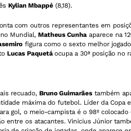
cês
Kylian Mbappé
(8,18).
onta com outros representantes em posiç
 no Mundial,
Matheus Cunha
aparece na 12
asemiro
figura como o sexto melhor jogador
nto
Lucas Paquetá
ocupa a 30ª posição no r
is recuado,
Bruno Guimarães
também apar
tidade máxima do futebol. Líder da Copa e
ra gol, o meio-campista é o 98º colocado 
ão entre os atacantes. Vinicius Júnior ta
ria de criação de jogadas, onde aparece em