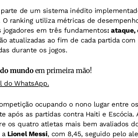
z parte de um sistema inédito implementado
 O ranking utiliza métricas de desempenho
s jogadores em três fundamentos
: ataque, 
são atualizadas ao fim de cada partida co
adas durante os jogos.
 do mundo
em primeira mão!
al do WhatsApp.
 competição ocupando o nono lugar entre o
e após as partidas contra Haiti e Escócia.
e os quatro atletas mais bem avaliados do
e a
Lionel Messi
, com 8,45, seguido pelo a