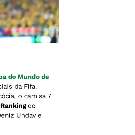
pa do Mundo de
ais da Fifa.
ócia, o camisa 7
 Ranking
de
Deniz Undav e