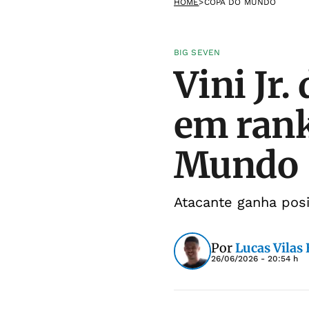
HOME
>
COPA DO MUNDO
BIG SEVEN
Vini Jr.
em rank
Mundo
Atacante ganha pos
Por
Lucas Vilas
26/06/2026 - 20:54 h