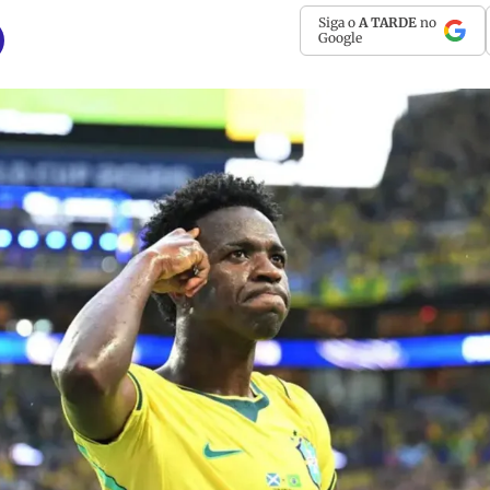
Siga o
A TARDE
no
Google