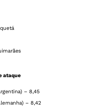
aquetá
uimarães
de ataque
Argentina) – 8,45
Alemanha) – 8,42