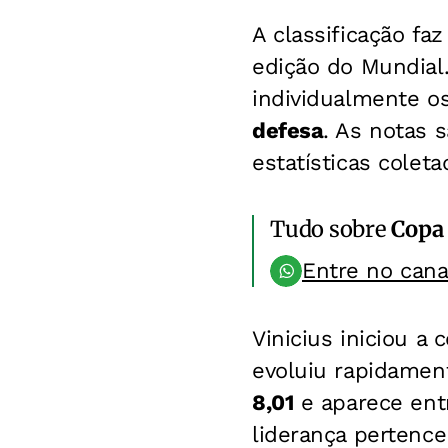
A classificação fa
edição do Mundial.
individualmente o
defesa
. As notas 
estatísticas colet
Tudo sobre
Copa
Entre no can
Vinicius iniciou a
evoluiu rapidament
8,01
e aparece entr
liderança pertenc