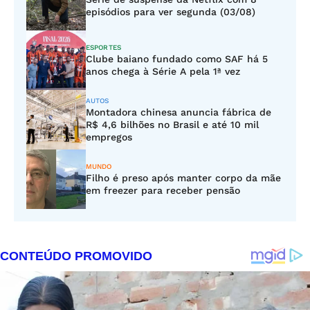
episódios para ver segunda (03/08)
ESPORTES
Clube baiano fundado como SAF há 5
anos chega à Série A pela 1ª vez
AUTOS
Montadora chinesa anuncia fábrica de
R$ 4,6 bilhões no Brasil e até 10 mil
empregos
MUNDO
Filho é preso após manter corpo da mãe
em freezer para receber pensão