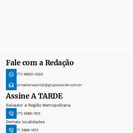
Fale com a Redação
(71) 99601-0020
jornalismoportal@grupoatarde.com.br
Assine
A TARDE
Salvador e Região Metropolitana
(71) 2886-1613
Demais localidades
71 2886-1613