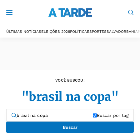
Últimas notícias
ÚLTIMAS NOTÍCIAS
ELEIÇÕES 2026
POLÍTICA
ESPORTES
SALVADOR
BAHIA
P
VOCÊ BUSCOU:
"brasil na copa"
Buscar por tag
Buscar